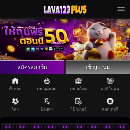
ทั้งหมด
เกมสล็อต
คาสิโนสด
กีฬา
ยิงปลา
ลอตเตอรี
สมัครสมาชิก
เข้าสู่ระบบ
โป๊กเกอร์
Line
ทั้งหมด
เกมสุดฮอต
เกมสล็อต
คาสิโนสด
Telegram
กีฬา
ยิงปลา
โป๊กเกอร์
ลอตเตอรี
แชท