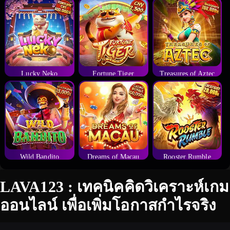
Lucky Neko
Fortune Tiger
Treasures of Aztec
Wild Bandito
Dreams of Macau
Rooster Rumble
LAVA123 : เทคนิคคิดวิเคราะห์เกม
ออนไลน์ เพื่อเพิ่มโอกาสกำไรจริง