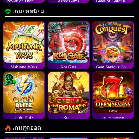
Power of Thor Megaways
Aztec Gems
Gates of Gatot Kaca
เกมยอดนิยม
Mahjong Ways
Koi Gate
Gem Saviour Conquest
Gold Blitz
Roma
Fiery Sevens
เกมสุดฮอต